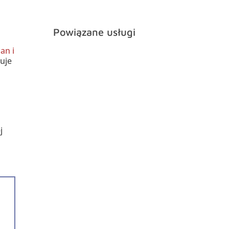
Powiązane usługi
an i
uje
j