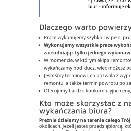
sprawia, że coraz 
biur – informuje e
Dlaczego warto powierz
Prace wykonujemy szybko i w pełni pro
Wykonujemy wszystkie prace wykończ
zatrudniając tylko jednego wykonaw
W momencie, w którym ekipa remontowa
wykańczamy pod klucz, więc możesz od
Jesteśmy terminowi, co pozwala z wyp
remontu, a także termin powrotu po z
Oferujemy bardzo konkurencyjne ceny, 
Kto może skorzystać z n
wykańczania biura?
Prężnie działamy na terenie całego Tró
okolicach. Jeżeli jesteś przedsiębiorcą, k