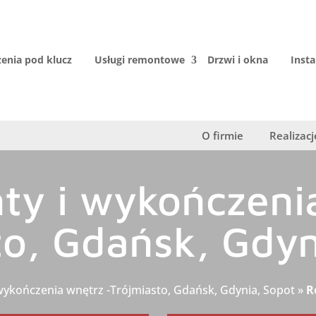
enia pod klucz
Usługi remontowe
Drzwi i okna
Insta
O firmie
Realizacj
y i wykończenia
to, Gdańsk, Gdyn
wykończenia wnętrz -Trójmiasto, Gdańsk, Gdynia, Sopot
»
R