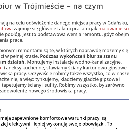
iur w Trójmieście – na czym
mają na celu odświeżenie danego miejsca pracy w Gdańsku,
ntowa
zajmuje się głównie takimi pracami jak
malowanie ści
anie podłóg. Jest to podstawowa wersja remontu, gdyż obejm
enia prace.
bionymi remontami są te, w których naprawdę możemy się
i w pełnej krasie.
Podczas wykończeń biur ze stanu
um działań.
Montujemy instalacje wodno-kanalizacyjne,
ki
i aneksy kuchenne, stawiamy ściany kartonowo-gipsowe
owiska pracy. Oczywiście robimy także wszystko, co w nasze
azitelnie, a więc: tynkujemy, kładziemy gładzie gipsowe i
 tapetujemy ściany i sufity. Robimy wszystko, by zarówno
i zadowoleni z nowego środowiska pracy.
a
y mają zapewnione komfortowe warunki pracy, są
iej efektywni i lepiej wykonują swoje obowiązki. To