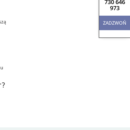
730 646
973
szą
ZADZWOŃ
lu
r?