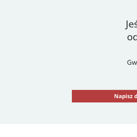
Je
od
Gw
Napisz 