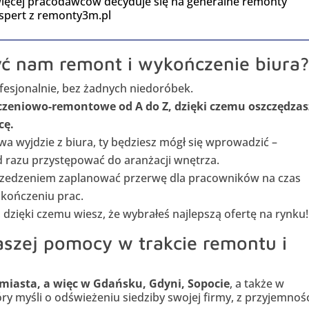
więcej pracodawców decyduje się na generalne remonty
kspert z remonty3m.pl
yć nam remont i wykończenie biura
fesjonalnie, bez żadnych niedoróbek.
eniowo-remontowe od A do Z, dzięki czemu oszczędzas
cę.
 wyjdzie z biura, ty będziesz mógł się wprowadzić –
 razu przystępować do aranżacji wnętrza.
rzedzeniem zaplanować przerwę dla pracowników na czas
akończeniu prac.
dzięki czemu wiesz, że wybrałeś najlepszą ofertę na rynku!
aszej pomocy w trakcie remontu i
jmiasta, a więc w Gdańsku, Gdyni, Sopocie
, a także w
tóry myśli o odświeżeniu siedziby swojej firmy, z przyjemnoś