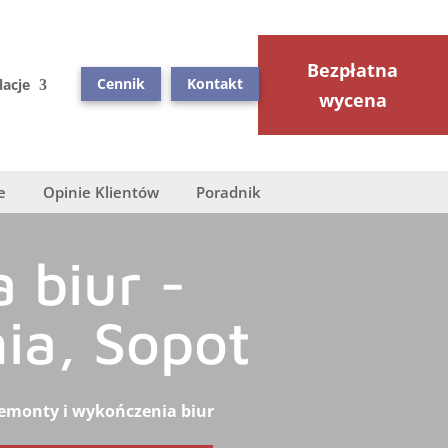
Bezpłatna
Cennik
Kontakt
lacje
wycena
e
Opinie Klientów
Poradnik
 biur -
ia, Sopot
emonty i wykończenia biur