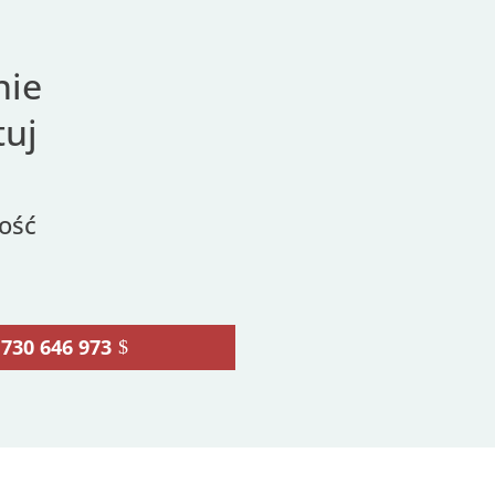
nie
tuj
ość
730 646 973