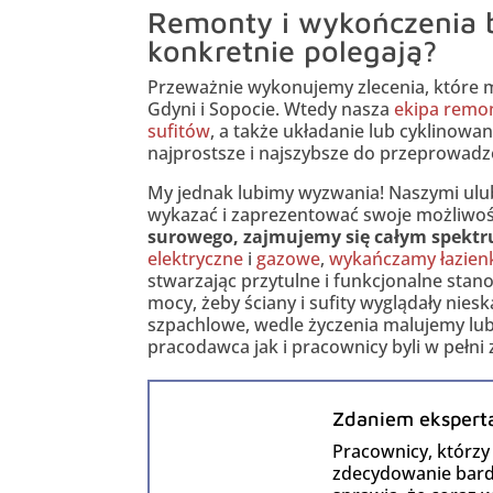
Remonty i wykończenia b
konkretnie polegają?
Przeważnie wykonujemy zlecenia, które 
Gdyni i Sopocie. Wtedy nasza
ekipa remo
sufitów
, a także układanie lub cyklinow
najprostsze i najszybsze do przeprowadz
My jednak lubimy wyzwania! Naszymi ulu
wykazać i zaprezentować swoje możliwośc
surowego, zajmujemy się całym spektr
elektryczne
i
gazowe
,
wykańczamy łazien
stwarzając przytulne i funkcjonalne stan
mocy, żeby ściany i sufity wyglądały niesk
szpachlowe, wedle życzenia malujemy lub
pracodawca jak i pracownicy byli w pełn
Zdaniem ekspert
Pracownicy, którz
zdecydowanie bardz