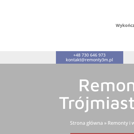
Wykończ
+48 730 646 973
kontakt@remonty3m.pl
Remont
Trójmias
Strona główna
»
Remonty i 