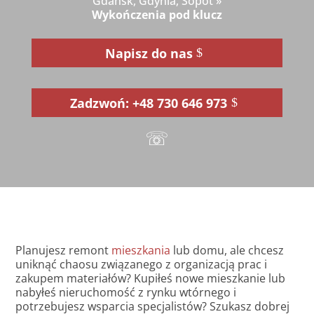
Gdańsk, Gdynia, Sopot
»
Wykończenia pod klucz
Napisz do nas
Zadzwoń: +48 730 646 973
☏
Planujesz remont
mieszkania
lub domu, ale chcesz
uniknąć chaosu związanego z organizacją prac i
zakupem materiałów? Kupiłeś nowe mieszkanie lub
nabyłeś nieruchomość z rynku wtórnego i
potrzebujesz wsparcia specjalistów? Szukasz dobrej