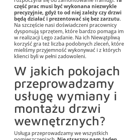
rozpoczyna się od zamontowanie framugi.
Ta
część prac musi być wykonana niezwykle
precyzyjnie, gdyż to od niej zależy czy drzwi
będą działać i prezentować się bez zarzutu
.
Na szczęście nasi doświadczeni pracownicy
dysponują sprzętem, które bardzo pomaga im
w realizacji Lego zadanie. Na ich Niewątpliwą
korzyść gra też liczba podobnych zleceń, które
mieliśmy przyjemność wykonywać i z których
klienci byli w pełni zadowoleni.
W jakich pokojach
przeprowadzamy
usługę wymiany i
montażu drzwi
wewnętrznych?
Usługa przeprowadzamy we wszystkich
pomieszczeniach.
Nie straszny nam żaden